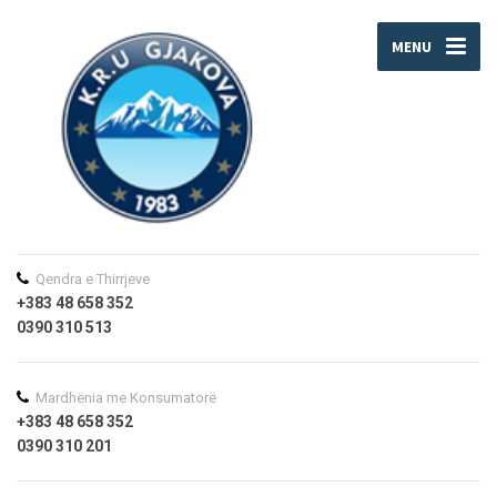
MENU
Qendra e Thirrjeve
+383 48 658 352
0390 310 513
Mardhënia me Konsumatorë
+383 48 658 352
0390 310 201