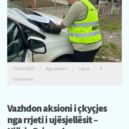
/
/
/
15/04/2025
Nga admin1
Lajme
0
Comments
Vazhdon aksioni i çkyçjes
nga rrjeti i ujësjellësit –