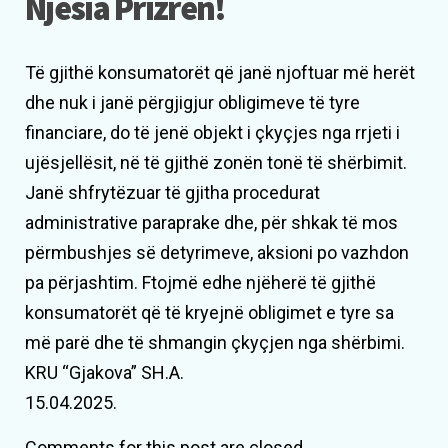
Njësia Prizren!
Të gjithë konsumatorët që janë njoftuar më herët
dhe nuk i janë përgjigjur obligimeve të tyre
financiare, do të jenë objekt i çkyçjes nga rrjeti i
ujësjellësit, në të gjithë zonën tonë të shërbimit.
Janë shfrytëzuar të gjitha procedurat
administrative paraprake dhe, për shkak të mos
përmbushjes së detyrimeve, aksioni po vazhdon
pa përjashtim. Ftojmë edhe njëherë të gjithë
konsumatorët që të kryejnë obligimet e tyre sa
më parë dhe të shmangin çkyçjen nga shërbimi.
KRU “Gjakova” SH.A.
15.04.2025.
Comments for this post are closed.