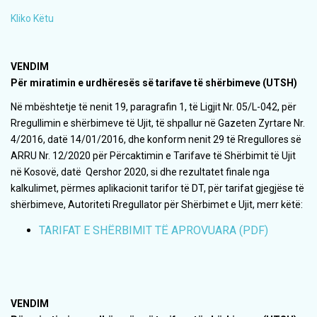
Kliko Këtu
VENDIM
Për miratimin e urdhëresës së tarifave të shërbimeve (UTSH)
Në mbështetje të nenit 19, paragrafin 1, të Ligjit Nr. 05/L-042, për
Rregullimin e shërbimeve të Ujit, të shpallur në Gazeten Zyrtare Nr.
4/2016, datë 14/01/2016, dhe konform nenit 29 të Rregullores së
ARRU Nr. 12/2020 për Përcaktimin e Tarifave të Shërbimit të Ujit
në Kosovë, datë Qershor 2020, si dhe rezultatet finale nga
kalkulimet, përmes aplikacionit tarifor të DT, për tarifat gjegjëse të
shërbimeve, Autoriteti Rregullator për Shërbimet e Ujit, merr këtë:
TARIFAT E SHËRBIMIT TË APROVUARA (PDF)
VENDIM