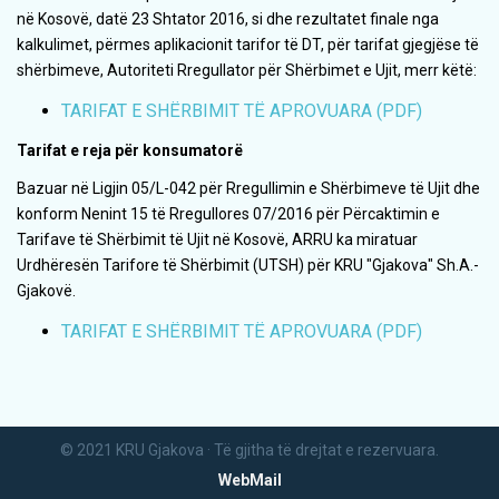
në Kosovë, datë 23 Shtator 2016, si dhe rezultatet finale nga
kalkulimet, përmes aplikacionit tarifor të DT, për tarifat gjegjëse të
shërbimeve, Autoriteti Rregullator për Shërbimet e Ujit, merr këtë:
TARIFAT E SHËRBIMIT TË APROVUARA (PDF)
Tarifat e reja për konsumatorë
Bazuar në Ligjin 05/L-042 për Rregullimin e Shërbimeve të Ujit dhe
konform Nenint 15 të Rregullores 07/2016 për Përcaktimin e
Tarifave të Shërbimit të Ujit në Kosovë, ARRU ka miratuar
Urdhëresën Tarifore të Shërbimit (UTSH) për KRU "Gjakova" Sh.A.-
Gjakovë.
TARIFAT E SHËRBIMIT TË APROVUARA (PDF)
© 2021 KRU Gjakova · Të gjitha të drejtat e rezervuara.
WebMail