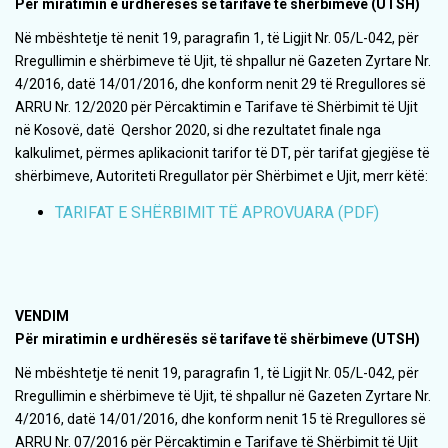
Për miratimin e urdhëresës së tarifave të shërbimeve (UTSH)
Në mbështetje të nenit 19, paragrafin 1, të Ligjit Nr. 05/L-042, për
Rregullimin e shërbimeve të Ujit, të shpallur në Gazeten Zyrtare Nr.
4/2016, datë 14/01/2016, dhe konform nenit 29 të Rregullores së
ARRU Nr. 12/2020 për Përcaktimin e Tarifave të Shërbimit të Ujit
në Kosovë, datë Qershor 2020, si dhe rezultatet finale nga
kalkulimet, përmes aplikacionit tarifor të DT, për tarifat gjegjëse të
shërbimeve, Autoriteti Rregullator për Shërbimet e Ujit, merr këtë:
TARIFAT E SHËRBIMIT TË APROVUARA (PDF)
VENDIM
Për miratimin e urdhëresës së tarifave të shërbimeve (UTSH)
Në mbështetje të nenit 19, paragrafin 1, të Ligjit Nr. 05/L-042, për
Rregullimin e shërbimeve të Ujit, të shpallur në Gazeten Zyrtare Nr.
4/2016, datë 14/01/2016, dhe konform nenit 15 të Rregullores së
ARRU Nr. 07/2016 për Përcaktimin e Tarifave të Shërbimit të Ujit