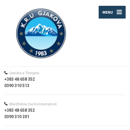
MENU
Qendra e Thirrjeve
+383 48 658 352
0390 310 513
Mardhënia me Konsumatorë
+383 48 658 352
0390 310 201