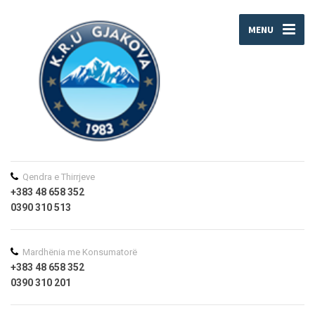
MENU
Qendra e Thirrjeve
+383 48 658 352
0390 310 513
Mardhënia me Konsumatorë
+383 48 658 352
0390 310 201