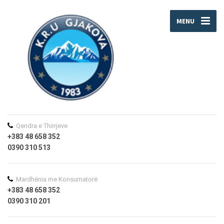
MENU
Qendra e Thirrjeve
+383 48 658 352
0390 310 513
Mardhënia me Konsumatorë
+383 48 658 352
0390 310 201