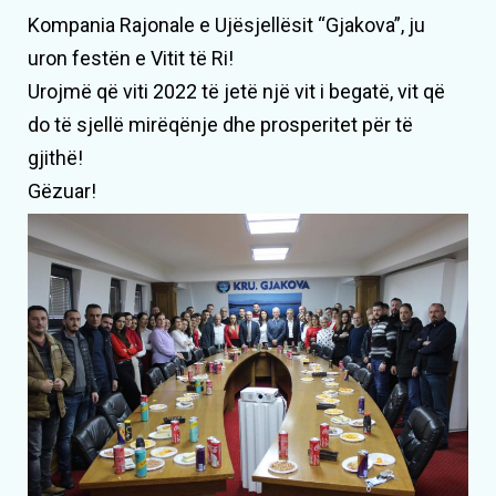
Kompania Rajonale e Ujësjellësit “Gjakova”, ju
uron festën e Vitit të Ri!
Urojmë që viti 2022 të jetë një vit i begatë, vit që
do të sjellë mirëqënje dhe prosperitet për të
gjithë!
Gëzuar!