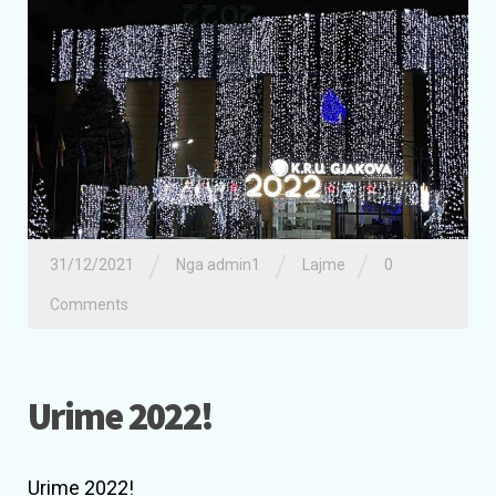
/
/
/
31/12/2021
Nga admin1
Lajme
0
Comments
Urime 2022!
Urime 2022!