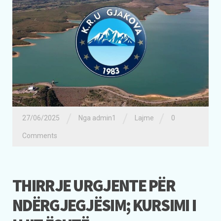
/
/
/
27/06/2025
Nga admin1
Lajme
0
Comments
THIRRJE URGJENTE PËR
NDËRGJEGJËSIM; KURSIMI I