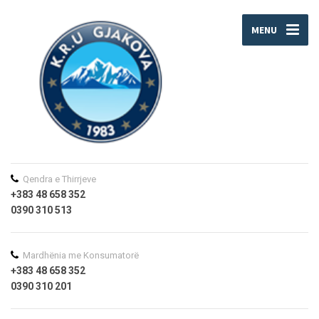
MENU
Qendra e Thirrjeve
+383 48 658 352
0390 310 513
Mardhënia me Konsumatorë
+383 48 658 352
0390 310 201