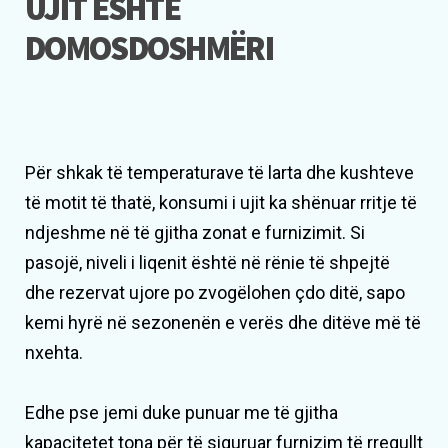
UJIT ËSHTË
DOMOSDOSHMËRI
Për shkak të temperaturave të larta dhe kushteve
të motit të thatë, konsumi i ujit ka shënuar rritje të
ndjeshme në të gjitha zonat e furnizimit. Si
pasojë, niveli i liqenit është në rënie të shpejtë
dhe rezervat ujore po zvogëlohen çdo ditë, sapo
kemi hyrë në sezonenën e verës dhe ditëve më të
nxehta.
Edhe pse jemi duke punuar me të gjitha
kapacitetet tona për të siguruar furnizim të rregullt