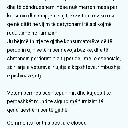
dhe të qëndrueshëm, nëse nuk merren masa për
kursimin dhe ruajtjen e ujit, ekziston rreziku real
që në ditët në vijim të detyrohemi të aplikojmë
reduktime në furnizim.
Ju bëjmë thirrje të gjithë konsumatorëve që të
përdorin ujin vetëm për nevoja bazike, dhe të
shmangin përdorimin e tij për qëllime jo esenciale,
si: • larja e veturave, • ujitja e kopshteve, • mbushja
e pishinave, etj.
Vetëm përmes bashkëpunimit dhe kujdesit të
përbashkët mund të sigurojmë furnizim të
qëndrueshëm për të gjithë
Comments for this post are closed.