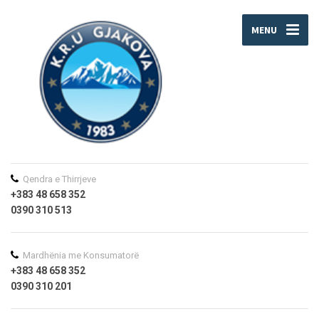
MENU
Qendra e Thirrjeve
+383 48 658 352
0390 310 513
Mardhënia me Konsumatorë
+383 48 658 352
0390 310 201