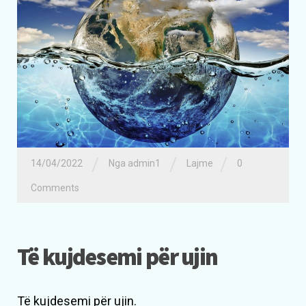
/
/
/
14/04/2022
Nga admin1
Lajme
0
Comments
Të kujdesemi për ujin
Të kujdesemi për ujin.