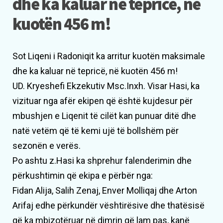
dhe ka kaluar në tepricë, në
kuotën 456 m!
Sot Liqeni i Radoniqit ka arritur kuotën maksimale
dhe ka kaluar në tepricë, në kuotën 456 m!
UD. Kryeshefi Ekzekutiv Msc.Inxh. Visar Hasi, ka
vizituar nga afër ekipen që është kujdesur për
mbushjen e Liqenit të cilët kan punuar ditë dhe
natë vetëm që të kemi ujë të bollshëm për
sezonën e verës.
Po ashtu z.Hasi ka shprehur falenderimin dhe
përkushtimin që ekipa e përbër nga:
Fidan Alija, Salih Zenaj, Enver Molliqaj dhe Arton
Arifaj edhe përkundër vështirësive dhe thatësisë
që ka mbizotëruar në dimrin që lam pas, kanë