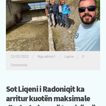
/
/
/
22/05/2022
Nga admin1
Lajme
0
Comments
Sot Liqeni i Radoniqit ka
arritur kuotën maksimale