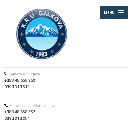
MENU
Qendra e Thirrjeve
+383 48 658 352
0390 310 513
Mardhënia me Konsumatorë
+383 48 658 352
0390 310 201