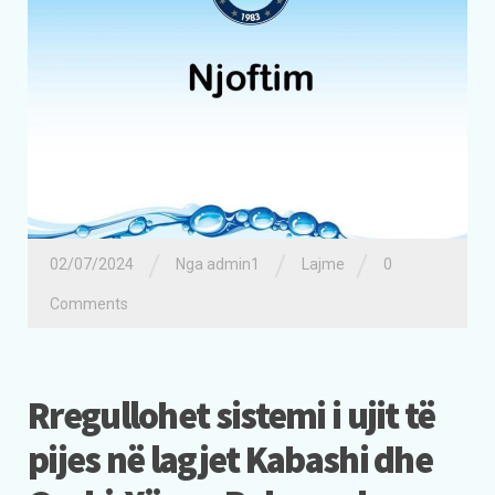
/
/
/
02/07/2024
Nga admin1
Lajme
0
Comments
Rregullohet sistemi i ujit të
pijes në lagjet Kabashi dhe