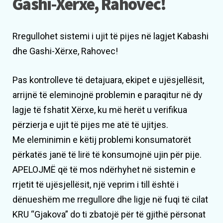
Gashi-Xërxe, Rahovec!
Rregullohet sistemi i ujit të pijes në lagjet Kabashi
dhe Gashi-Xërxe, Rahovec!
Pas kontrolleve të detajuara, ekipet e ujësjellësit,
arrijnë të eleminojnë problemin e paraqitur në dy
lagje të fshatit Xërxe, ku më herët u verifikua
përzierja e ujit të pijes me atë të ujitjes.
Me eleminimin e këtij problemi konsumatorët
përkatës janë të lirë të konsumojnë ujin për pije.
APELOJMË që të mos ndërhyhet në sistemin e
rrjetit të ujësjellësit, një veprim i till është i
dënueshëm me rregullore dhe ligje në fuqi të cilat
KRU “Gjakova” do ti zbatojë për të gjithë përsonat