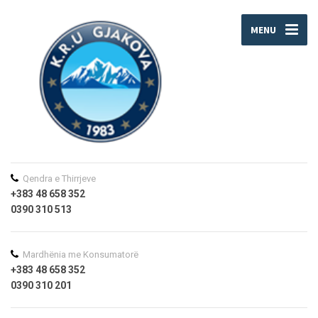
MENU
Qendra e Thirrjeve
+383 48 658 352
0390 310 513
Mardhënia me Konsumatorë
+383 48 658 352
0390 310 201