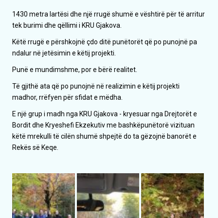
1430 metra lartësi dhe një rrugë shumë e vështirë për të arritur
tek burimi dhe qëllimi i KRU Gjakova.
Këtë rrugë e përshkojnë çdo ditë punëtorët që po punojnë pa
ndalur në jetësimin e këtij projekti.
Punë e mundimshme, por e bërë realitet.
Të gjithë ata që po punojnë në realizimin e këtij projekti
madhor, rrëfyen për sfidat e mëdha.
E një grup i madh nga KRU Gjakova - kryesuar nga Drejtorët e
Bordit dhe Kryeshefi Ekzekutiv me bashkëpunëtorë vizituan
këtë mrekulli të cilën shumë shpejtë do ta gëzojnë banorët e
Rekës së Keqe.