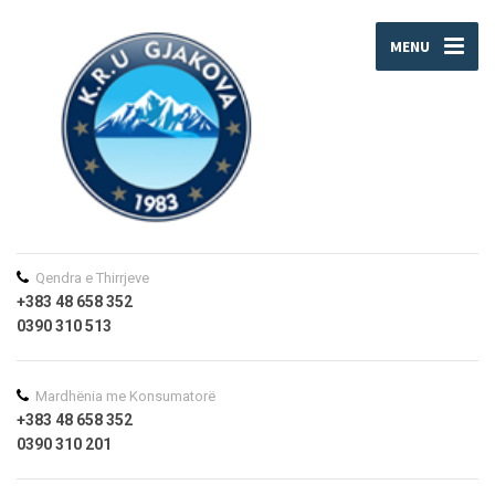
MENU
Qendra e Thirrjeve
+383 48 658 352
0390 310 513
Mardhënia me Konsumatorë
+383 48 658 352
0390 310 201