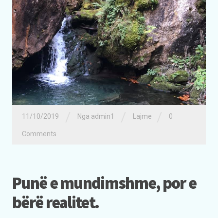
/
/
/
11/10/2019
Nga admin1
Lajme
0
Comments
Punë e mundimshme, por e
bërë realitet.