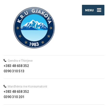
MENU
Qendra e Thirrjeve
+383 48 658 352
0390 310 513
Mardhënia me Konsumatorë
+383 48 658 352
0390 310 201