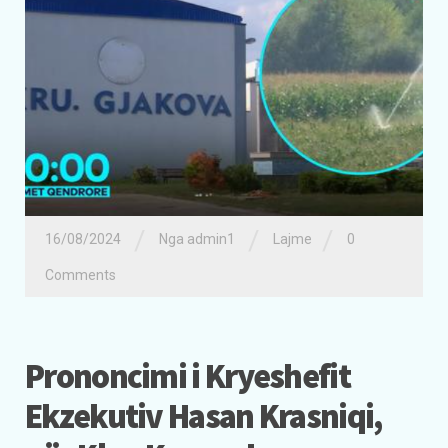
/
/
/
16/08/2024
Nga admin1
Lajme
0
Comments
Prononcimi i Kryeshefit
Ekzekutiv Hasan Krasniqi,