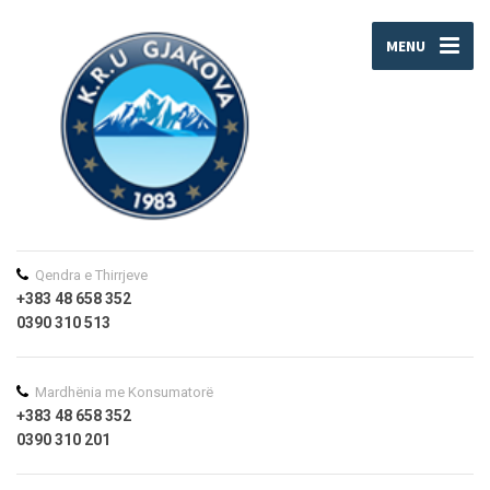
MENU
Qendra e Thirrjeve
+383 48 658 352
0390 310 513
Mardhënia me Konsumatorë
+383 48 658 352
0390 310 201