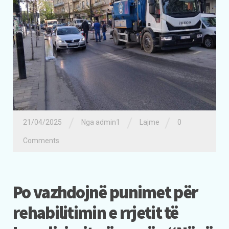
/
/
/
21/04/2025
Nga admin1
Lajme
0
Comments
Po vazhdojnë punimet për
rehabilitimin e rrjetit të