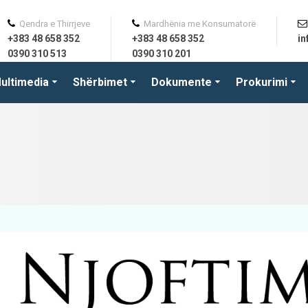
Qendra e Thirrjeve
Mardhënia me Konsumatorë
+383 48 658 352
+383 48 658 352
i
0390 310 513
0390 310 201
ultimedia
Shërbimet
Dokumente
Prokurimi