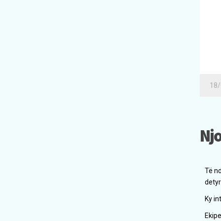
18/
Nj
Të nd
detyr
Ky in
Ekipe