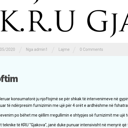
/
/
/
05/2020
Nga admin1
Lajme
0 Comments
oftim
eruar konsumatorë ju njoftojmë se për shkak të intervenimeve në gypin
uar të ndërpresim furnizimin me ujë për 4 orët e ardhëshme në fshatrat
tevenim po bëhet me qëllim rregullimin e shtypjes së furnizimit me ujë t
t teknike të KRU "Gjakova", janë duke punuar intensivisht në menyrë që fu