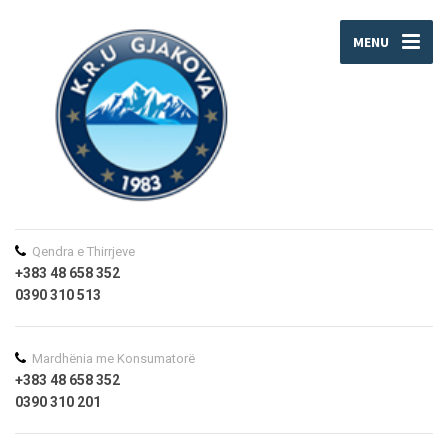
MENU
Qendra e Thirrjeve
+383 48 658 352
0390 310 513
Mardhënia me Konsumatorë
+383 48 658 352
0390 310 201