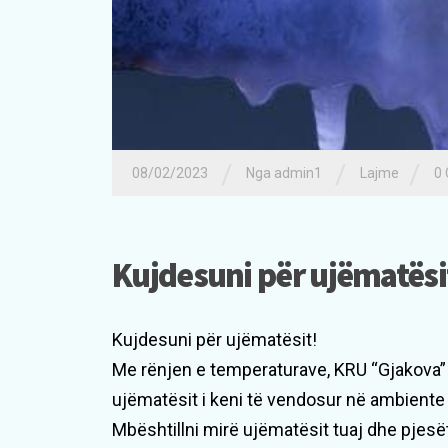
/
/
/
08/02/2023
Nga admin1
Lajme
0
Kujdesuni për ujëmatësi
Kujdesuni për ujëmatësit!
Me rënjen e temperaturave, KRU “Gjakova” 
ujëmatësit i keni të vendosur në ambiente 
Mbështillni mirë ujëmatësit tuaj dhe pjesë