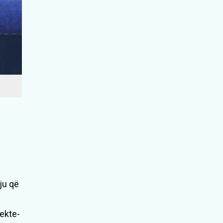
ju që
fekte-