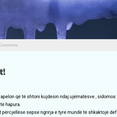
 Comments
t!
apelon që të shtoni kujdesin ndaj ujëmatësve , sidomos 
të hapura.
t përcjellëse sepse ngrirja e tyre mundë të shkaktojë de