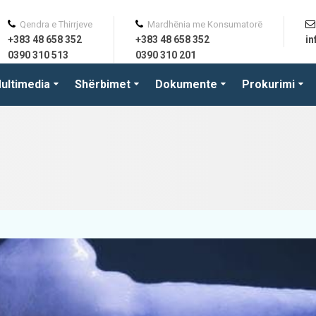
Qendra e Thirrjeve
Mardhënia me Konsumatorë
+383 48 658 352
+383 48 658 352
i
0390 310 513
0390 310 201
ultimedia
Shërbimet
Dokumente
Prokurimi