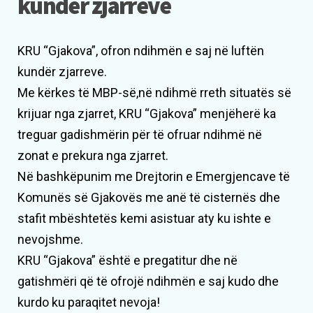
kundër zjarreve
KRU “Gjakova”, ofron ndihmën e saj në luftën
kundër zjarreve.
Me kërkes të MBP-së,në ndihmë rreth situatës së
krijuar nga zjarret, KRU “Gjakova” menjëherë ka
treguar gadishmërin për të ofruar ndihmë në
zonat e prekura nga zjarret.
Në bashkëpunim me Drejtorin e Emergjencave të
Komunës së Gjakovës me anë të cisternës dhe
stafit mbështetës kemi asistuar aty ku ishte e
nevojshme.
KRU “Gjakova” është e pregatitur dhe në
gatishmëri që të ofrojë ndihmën e saj kudo dhe
kurdo ku paraqitet nevoja!