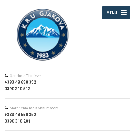
MENU
Qendra e Thirrjeve
+383 48 658 352
0390 310 513
Mardhënia me Konsumatorë
+383 48 658 352
0390 310 201