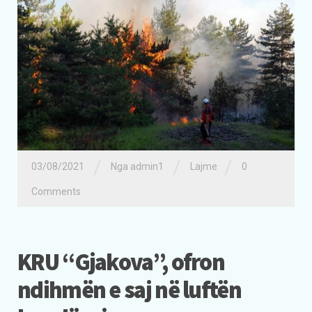
/
/
/
03/08/2021
Nga admin1
Lajme
0
Comments
KRU “Gjakova”, ofron
ndihmën e saj në luftën