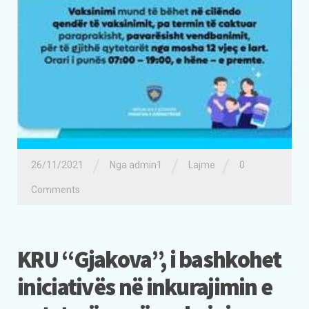
/
/
/
26/11/2021
Nga admin1
Lajme
0
Comments
KRU “Gjakova”, i bashkohet
iniciativës në inkurajimin e