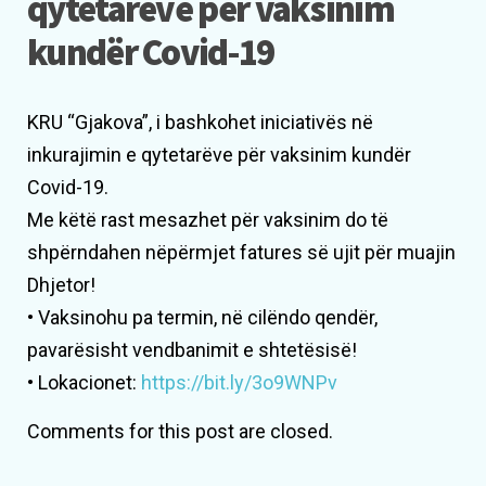
qytetarëve për vaksinim
kundër Covid-19
KRU “Gjakova”, i bashkohet iniciativës në
inkurajimin e qytetarëve për vaksinim kundër
Covid-19.
Me këtë rast mesazhet për vaksinim do të
shpërndahen nëpërmjet fatures së ujit për muajin
Dhjetor!
• Vaksinohu pa termin, në cilëndo qendër,
pavarësisht vendbanimit e shtetësisë!
• Lokacionet:
https://bit.ly/3o9WNPv
Comments for this post are closed.