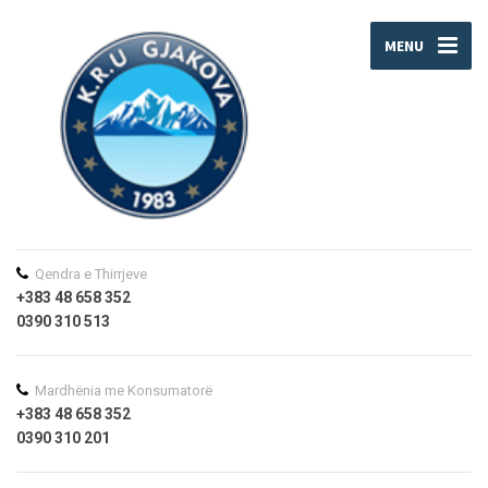
MENU
Qendra e Thirrjeve
+383 48 658 352
0390 310 513
Mardhënia me Konsumatorë
+383 48 658 352
0390 310 201