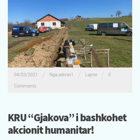
/
/
/
04/03/2021
Nga admin1
Lajme
0
Comments
KRU “Gjakova” i bashkohet
akcionit humanitar!