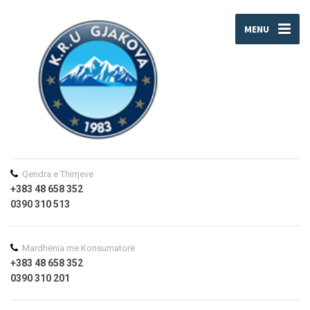
MENU
Qendra e Thirrjeve
+383 48 658 352
0390 310 513
Mardhënia me Konsumatorë
+383 48 658 352
0390 310 201