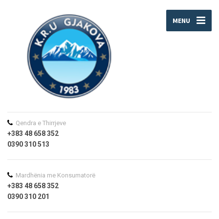
MENU
Qendra e Thirrjeve
+383 48 658 352
0390 310 513
Mardhënia me Konsumatorë
+383 48 658 352
0390 310 201