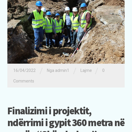
/
/
/
16/04/2022
Nga admin1
Lajme
0
Comments
Finalizimi i projektit,
ndërrimi i gypit 360 metra në