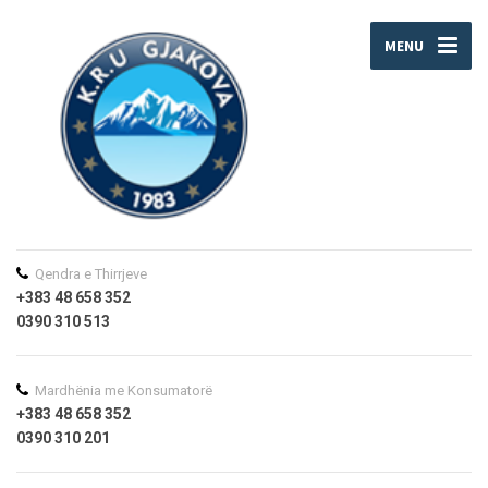
MENU
Qendra e Thirrjeve
+383 48 658 352
0390 310 513
Mardhënia me Konsumatorë
+383 48 658 352
0390 310 201