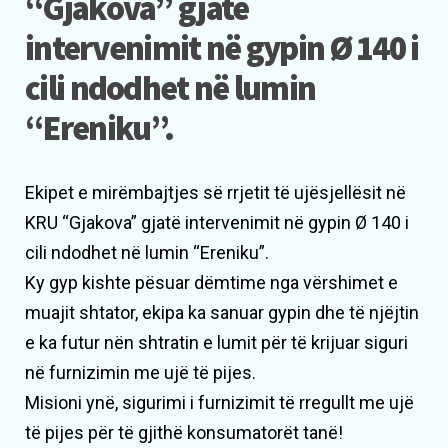
“Gjakova” gjatë
intervenimit në gypin Ø 140 i
cili ndodhet në lumin
“Ereniku”.
Ekipet e mirëmbajtjes së rrjetit të ujësjellësit në
KRU “Gjakova” gjatë intervenimit në gypin Ø 140 i
cili ndodhet në lumin “Ereniku”.
Ky gyp kishte pësuar dëmtime nga vërshimet e
muajit shtator, ekipa ka sanuar gypin dhe të njëjtin
e ka futur nën shtratin e lumit për të krijuar siguri
në furnizimin me ujë të pijes.
Misioni ynë, sigurimi i furnizimit të rregullt me ujë
të pijes për të gjithë konsumatorët tanë!