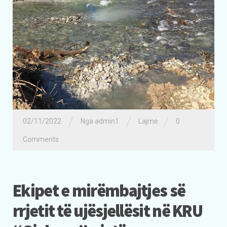
/
/
/
02/11/2022
Nga admin1
Lajme
0
Comments
Ekipet e mirëmbajtjes së
rrjetit të ujësjellësit në KRU