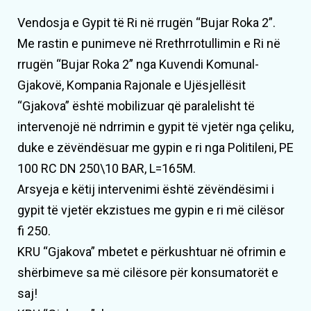
Vendosja e Gypit të Ri në rrugën “Bujar Roka 2”.
Me rastin e punimeve në Rrethrrotullimin e Ri në
rrugën “Bujar Roka 2” nga Kuvendi Komunal-
Gjakovë, Kompania Rajonale e Ujësjellësit
“Gjakova” është mobilizuar që paralelisht të
intervenojë në ndrrimin e gypit të vjetër nga çeliku,
duke e zëvëndësuar me gypin e ri nga Politileni, PE
100 RC DN 250\10 BAR, L=165M.
Arsyeja e këtij intervenimi është zëvëndësimi i
gypit të vjetër ekzistues me gypin e ri më cilësor
fi 250.
KRU “Gjakova” mbetet e përkushtuar në ofrimin e
shërbimeve sa më cilësore për konsumatorët e
saj!