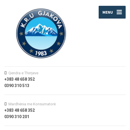
MENU
Qendra e Thirrjeve
+383 48 658 352
0390 310 513
Mardhënia me Konsumatorë
+383 48 658 352
0390 310 201