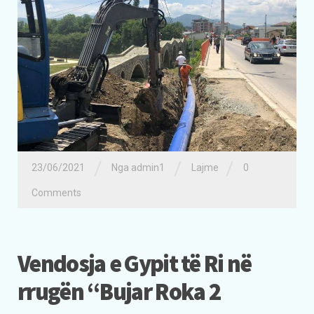
/
/
/
23/06/2021
Nga admin1
Lajme
0
Comments
Vendosja e Gypit të Ri në
rrugën “Bujar Roka 2