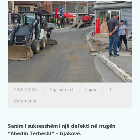
/
/
/
23/07/2026
Nga admin1
Lajme
0
Comments
Sanim i suksesshëm i një defekti në rrugën
“Abedin Terbeshi” – Gjakovë.