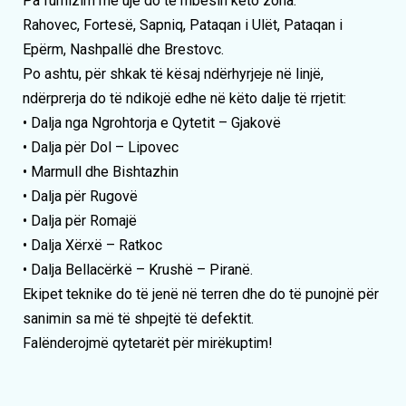
Pa furnizim me ujë do të mbesin këto zona:
Rahovec, Fortesë, Sapniq, Pataqan i Ulët, Pataqan i
Epërm, Nashpallë dhe Brestovc.
Po ashtu, për shkak të kësaj ndërhyrjeje në linjë,
ndërprerja do të ndikojë edhe në këto dalje të rrjetit:
• Dalja nga Ngrohtorja e Qytetit – Gjakovë
• Dalja për Dol – Lipovec
• Marmull dhe Bishtazhin
• Dalja për Rugovë
• Dalja për Romajë
• Dalja Xërxë – Ratkoc
• Dalja Bellacërkë – Krushë – Piranë.
Ekipet teknike do të jenë në terren dhe do të punojnë për
sanimin sa më të shpejtë të defektit.
Falënderojmë qytetarët për mirëkuptim!