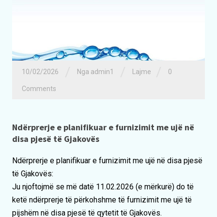
/
/
/
10/02/2026
Nga admin1
Lajme
0
Comments
Ndërprerje e planifikuar e furnizimit me ujë në
disa pjesë të Gjakovës
Ndërprerje e planifikuar e furnizimit me ujë në disa pjesë
të Gjakovës:
Ju njoftojmë se më datë 11.02.2026 (e mërkurë) do të
ketë ndërprerje të përkohshme të furnizimit me ujë të
pijshëm në disa pjesë të qytetit të Gjakovës.