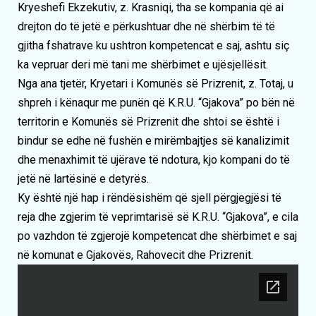
Kryeshefi Ekzekutiv, z. Krasniqi, tha se kompania që ai
drejton do të jetë e përkushtuar dhe në shërbim të të
gjitha fshatrave ku ushtron kompetencat e saj, ashtu siç
ka vepruar deri më tani me shërbimet e ujësjellësit.
Nga ana tjetër, Kryetari i Komunës së Prizrenit, z. Totaj, u
shpreh i kënaqur me punën që K.R.U. “Gjakova” po bën në
territorin e Komunës së Prizrenit dhe shtoi se është i
bindur se edhe në fushën e mirëmbajtjes së kanalizimit
dhe menaxhimit të ujërave të ndotura, kjo kompani do të
jetë në lartësinë e detyrës.
Ky është një hap i rëndësishëm që sjell përgjegjësi të
reja dhe zgjerim të veprimtarisë së K.R.U. “Gjakova”, e cila
po vazhdon të zgjerojë kompetencat dhe shërbimet e saj
në komunat e Gjakovës, Rahovecit dhe Prizrenit.