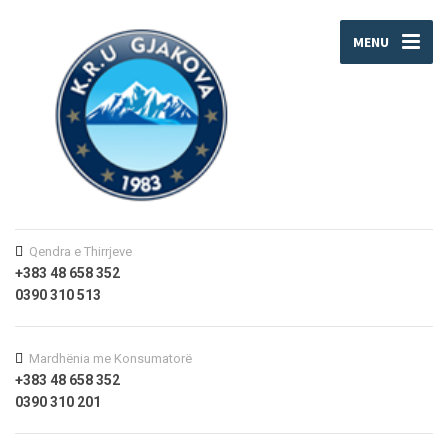
MENU
Qendra e Thirrjeve
+383 48 658 352
0390 310 513
Mardhënia me Konsumatorë
+383 48 658 352
0390 310 201