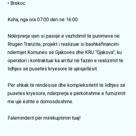
• Brekoc
Koha, nga ora 07:00 deri në 16:00.
Ndërprerja vjen si pasojë e vazhdimit të punimeve në
Rrugën Tranzite, projekt i realizuar si bashkëfinancim
ndërmjet Komunës së Gjakovës dhe KRU “Gjakova”, ku
operatori i kontraktuar ka arritur në fazën e realizimit të
lidhjes së pusetës kryesore të ujësjellësit.
Për shkak të rëndësisë dhe kompleksitetit të lidhjes së
pusetës kryesore, ndërprerja e përkohshme e furnizimit
me ujë është e domosdoshme.
Faleminderit për mirëkuptimin tuaj!