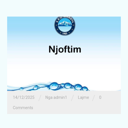
/
/
/
14/12/2025
Nga admin1
Lajme
0
Comments