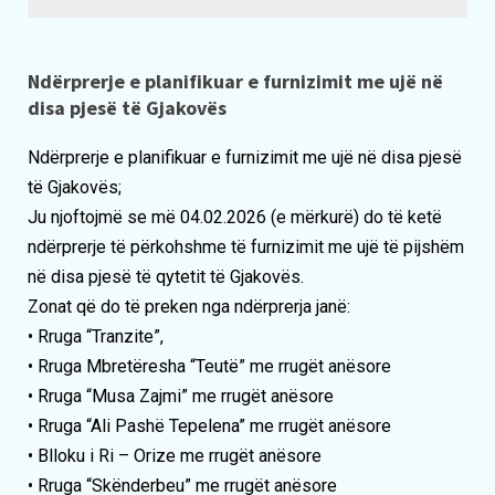
Ndërprerje e planifikuar e furnizimit me ujë në
disa pjesë të Gjakovës
Ndërprerje e planifikuar e furnizimit me ujë në disa pjesë
të Gjakovës;
Ju njoftojmë se më 04.02.2026 (e mërkurë) do të ketë
ndërprerje të përkohshme të furnizimit me ujë të pijshëm
në disa pjesë të qytetit të Gjakovës.
Zonat që do të preken nga ndërprerja janë:
• Rruga “Tranzite”,
• Rruga Mbretëresha “Teutë” me rrugët anësore
• Rruga “Musa Zajmi” me rrugët anësore
• Rruga “Ali Pashë Tepelena” me rrugët anësore
• Blloku i Ri – Orize me rrugët anësore
• Rruga “Skënderbeu” me rrugët anësore