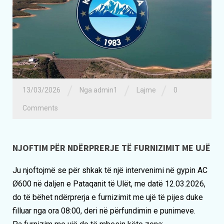
/
/
/
13/03/2026
Nga admin1
Lajme
0
Comments
NJOFTIM PËR NDËRPRERJE TË FURNIZIMIT ME UJË
Ju njoftojmë se për shkak të një intervenimi në gypin AC
Ø600 në daljen e Pataqanit të Ulët, me datë 12.03.2026,
do të bëhet ndërprerja e furnizimit me ujë të pijes duke
filluar nga ora 08:00, deri në përfundimin e punimeve.