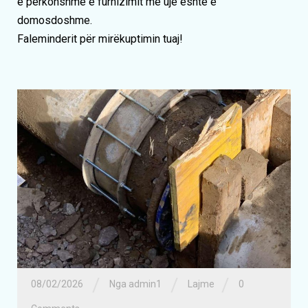
e përkohshme e furnizimit me ujë është e
domosdoshme.
Faleminderit për mirëkuptimin tuaj!
/
/
/
08/02/2026
Nga admin1
Lajme
0