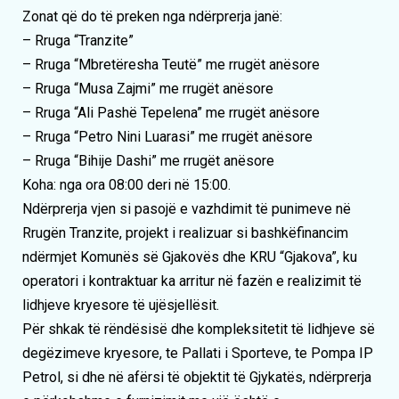
Zonat që do të preken nga ndërprerja janë:
– Rruga “Tranzite”
– Rruga “Mbretëresha Teutë” me rrugët anësore
– Rruga “Musa Zajmi” me rrugët anësore
– Rruga “Ali Pashë Tepelena” me rrugët anësore
– Rruga “Petro Nini Luarasi” me rrugët anësore
– Rruga “Bihije Dashi” me rrugët anësore
Koha: nga ora 08:00 deri në 15:00.
Ndërprerja vjen si pasojë e vazhdimit të punimeve në
Rrugën Tranzite, projekt i realizuar si bashkëfinancim
ndërmjet Komunës së Gjakovës dhe KRU “Gjakova”, ku
operatori i kontraktuar ka arritur në fazën e realizimit të
lidhjeve kryesore të ujësjellësit.
Për shkak të rëndësisë dhe kompleksitetit të lidhjeve së
degëzimeve kryesore, te Pallati i Sporteve, te Pompa IP
Petrol, si dhe në afërsi të objektit të Gjykatës, ndërprerja