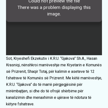
Sot, Kryeshefi Ekzekutiv i K.R.U. “Gjakova” Sh.A., Hasan
Krasniqi, nënshkroi marrëveshje me Kryetarin e Komunës
së Prizrenit, Shaqir Totaj, për kalimin e aseteve të 12
fshatrave të Komunës së Prizrenit. Me këtë marrëveshje,
K.R.U. “Gjakova” do të marrë përgjegjësinë për
mirëmbajtjen, si dhe do të ofrojë shërbime për
kanalizimin dhe menaxhimin e ujërave të ndotura të
këtyre fshatrave.