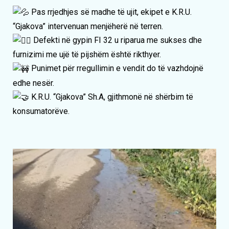
Pas rrjedhjes së madhe të ujit, ekipet e K.R.U.
“Gjakova” intervenuan menjëherë në terren.
Defekti në gypin FI 32 u riparua me sukses dhe
furnizimi me ujë të pijshëm është rikthyer.
Punimet për rregullimin e vendit do të vazhdojnë
edhe nesër.
K.R.U. “Gjakova” Sh.A, gjithmonë në shërbim të
konsumatorëve.