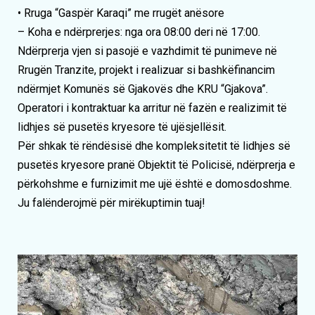
• Rruga “Gaspër Karaqi” me rrugët anësore
– Koha e ndërprerjes: nga ora 08:00 deri në 17:00.
Ndërprerja vjen si pasojë e vazhdimit të punimeve në
Rrugën Tranzite, projekt i realizuar si bashkëfinancim
ndërmjet Komunës së Gjakovës dhe KRU “Gjakova”.
Operatori i kontraktuar ka arritur në fazën e realizimit të
lidhjes së pusetës kryesore të ujësjellësit.
Për shkak të rëndësisë dhe kompleksitetit të lidhjes së
pusetës kryesore pranë Objektit të Policisë, ndërprerja e
përkohshme e furnizimit me ujë është e domosdoshme.
Ju falënderojmë për mirëkuptimin tuaj!