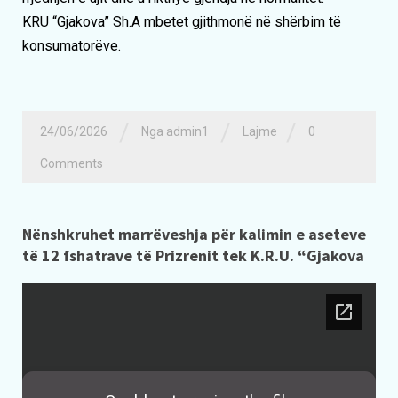
KRU “Gjakova” Sh.A mbetet gjithmonë në shërbim të
konsumatorëve.
/
/
/
24/06/2026
Nga admin1
Lajme
0
Comments
Nënshkruhet marrëveshja për kalimin e aseteve
të 12 fshatrave të Prizrenit tek K.R.U. “Gjakova