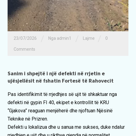
/
/
/
23/07/2026
Nga admin1
Lajme
0
Comments
Sanim i shpejtë i një defekti në rrjetin e
ujësjellësit në fshatin Fortesë të Rahovecit
Pas identifikimit të rrjedhjes së ujit të shkaktuar nga
defekti në gypin FI 40, ekipet e kontrollit të KRU
“Gjakova” reaguan menjëherë dhe njoftuan Njësinë
Teknike në Prizren.
Defekti u lokalizua dhe u sanua me sukses, duke ndalur
rrjedhjen e ujit dhe u rikthye gjendja në normalitet.