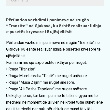
Comments
Përfundon vazhdimi i punimeve në rrugën
“Tranzite” në Gjakovë, ku është realizuar lidhja
e pusetës kryesore të ujësjellësit
Përfundon vazhdimi i punimeve në rrugën “Tranzite” në
Gjakovë, ku është realizuar lidhja e pusetës kryesore të
ujësjellësit.
Furnizimi me ujë sapo është rikthyer për rrugët;
• Rruga “Tranzite”.
• Rruga Mbretëresha “Teutë” me rrugët anësore.
• Rruga “Musa Zajmi” me rrugët anësore.
• Rruga “Ali Pashë Tepelena” me rrugët anësore.
Ua kujtojmë se, kur kemi punime të tilla në gypa më të
mëdhenj, në moment që uji vjen në krojet tuaja duhet lënë
që uji të rrjedhi për pak, për shkak që mund të vijë i