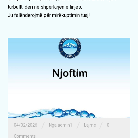
turbullt, deri në shpërlarjen e linjes.
Ju falënderojmë për mirëkuptimin tuaj!
/
/
/
04/02/2026
Nga admin1
Lajme
0
Comments