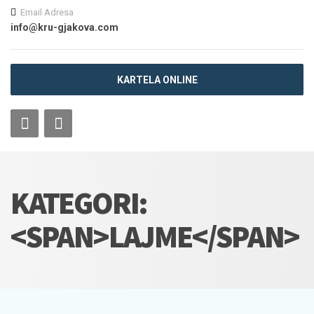
Email Adresa
info@kru-gjakova.com
KARTELA ONLINE
KATEGORI:
<SPAN>LAJME</SPAN>