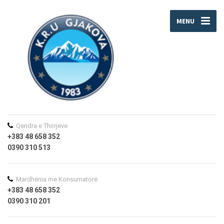
MENU
Qendra e Thirrjeve
+383 48 658 352
0390 310 513
Mardhënia me Konsumatorë
+383 48 658 352
0390 310 201